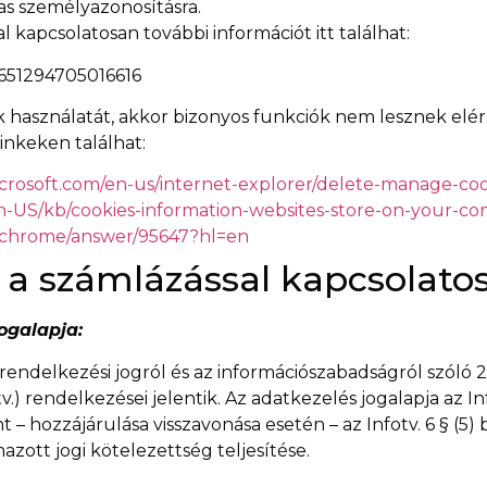
as személyazonosításra.
 kapcsolatosan további információt itt találhat:
/651294705016616
 használatát, akkor bizonyos funkciók nem lesznek elér
linkeken találhat:
crosoft.com/en-us/internet-explorer/delete-manage-cook
/en-US/kb/cookies-information-websites-store-on-your-c
m/chrome/answer/95647?hl=en
 a számlázással kapcsolato
ogalapja:
ndelkezési jogról és az információszabadságról szóló 2011
v.) rendelkezései jelentik. Az adatkezelés jogalapja az Inf
– hozzájárulása visszavonása esetén – az Infotv. 6 § (5)
ott jogi kötelezettség teljesítése.