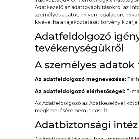
Adatkezelő az adattovábbításokról az Info
személyes adatot, milyen jogalapon, mikor
kivéve, ha a tájékoztatását törvény kizárja.
Adatfeldolgozó igén
tevékenységükről
A személyes adatok t
Az adatfeldolgozó megnevezése:
Tárh
Az adatfeldolgozó elérhetőségei:
E-mai
Az Adatfeldolgozó az Adatkezelővel kötött
megismerésére nem jogosult.
Adatbiztonsági inté