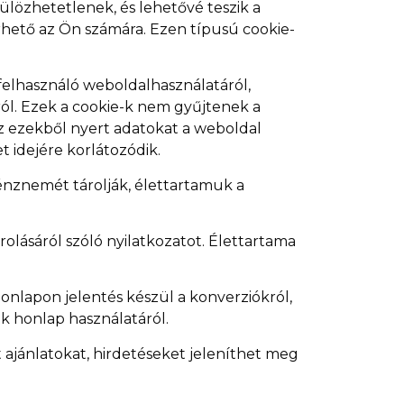
ülözhetetlenek, és lehetővé teszik a
rhető az Ön számára. Ezen típusú cookie-
felhasználó weboldalhasználatáról,
ól. Ezek a cookie-k nem gyűjtenek a
Az ezekből nyert adatokat a weboldal
 idejére korlátozódik.
pénznemét tárolják, élettartamuk a
olásáról szóló nyilatkozatot. Élettartama
nlapon jelentés készül a konverziókról,
ók honlap használatáról.
ajánlatokat, hirdetéseket jeleníthet meg