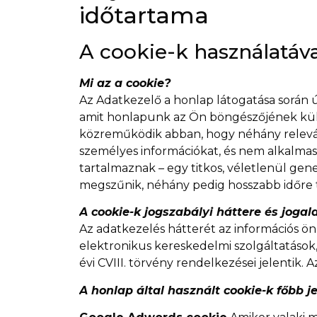
időtartama
A cookie-k használatáva
Mi az a cookie?
Az Adatkezelő a honlap látogatása során ú
amit honlapunk az Ön böngészőjének küld 
közreműködik abban, hogy néhány releváns,
személyes információkat, és nem alkalmasa
tartalmaznak – egy titkos, véletlenül gen
megszűnik, néhány pedig hosszabb időre 
A cookie-k jogszabályi háttere és jogal
Az adatkezelés hátterét az információs önre
elektronikus kereskedelmi szolgáltatások,
évi CVIII. törvény rendelkezései jelentik. 
A honlap által használt cookie-k főbb je