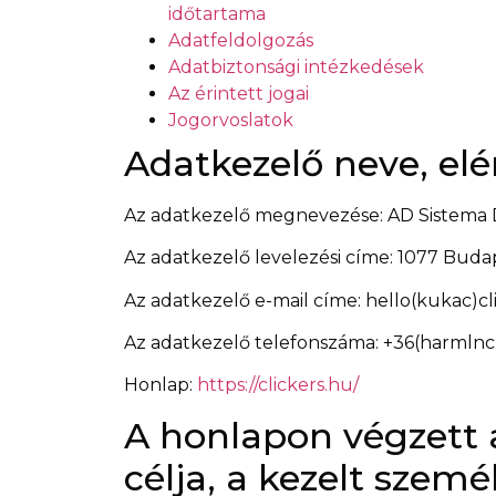
időtartama
Adatfeldolgozás
Adatbiztonsági intézkedések
Az érintett jogai
Jogorvoslatok
Adatkezelő neve, elé
Az adatkezelő megnevezése: AD Sistema Di
Az adatkezelő levelezési címe: 1077 Budap
Az adatkezelő e-mail címe:
hello(kukac)cl
Az adatkezelő telefonszáma:
+36(harmlnc
Honlap:
https://clickers.hu/
A honlapon végzett a
célja, a kezelt szem