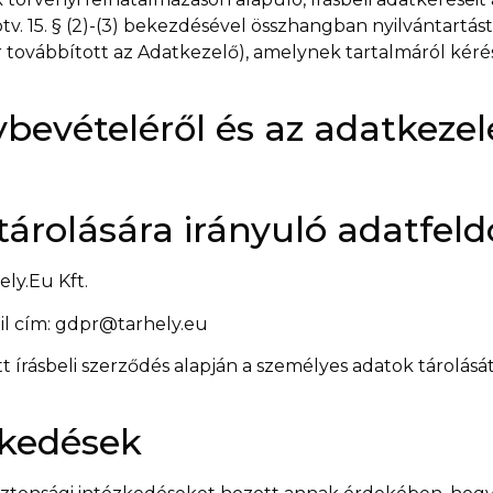
tv. 15. § (2)-(3) bekezdésével összhangban nyilvántartás
 továbbított az Adatkezelő), amelynek tartalmáról kérés
ybevételéről és az adatkeze
árolására irányuló adatfel
ely.Eu Kft.
l cím:
gdpr@tarhely.eu
 írásbeli szerződés alapján a személyes adatok tárolásá
zkedések