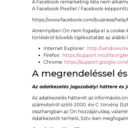
A Facebook remarketing lista nem alkalm
A Facebook Pixellel / Facebook-képponttal
https://www.facebook.com/business/help
Amennyiben Ön nem fogadja el a cookie-k
törléséről bővebb tájékoztatást az alábbi 
Internet Explorer:
http://windows.mi
Firefox:
https://support.mozilla.org
Chrome:
https://support.google.co
A megrendeléssel és
Az adatkezelés jogszabályi háttere és j
Az adatkezelés hátterét az információs önre
számvitelről szóló 2000. évi C. törvény (Szt
összhangban az Ön hozzájárulása, valamint 
Adatkezelőt terhelő, Sztv-ben megfogalmaz