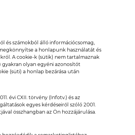
ből és számokból álló információcsomag,
, megkönnyítse a honlapunk használatát és
król. A cookie-k (sütik) nem tartalmaznak
k) gyakran olyan egyéni azonosítót
kie (süti) a honlap bezárása után
. évi CXII. törvény (Infotv.) és az
áltatások egyes kérdéseiről szóló 2001.
ontjával összhangban az Ön hozzájárulása.