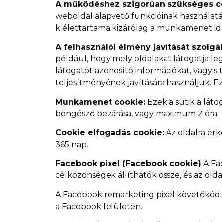
A működéshez szigorúan szükséges co
weboldal alapvető funkcióinak használatá
k élettartama kizárólag a munkamenet ide
A felhasználói élmény javítását szolgá
például, hogy mely oldalakat látogatja l
látogatót azonosító információkat, vagyis
teljesítményének javítására használjuk. 
Munkamenet cookie:
Ezek a sütik a lát
böngésző bezárása, vagy maximum 2 óra.
Cookie elfogadás cookie:
Az oldalra érk
365 nap.
Facebook pixel (Facebook cookie)
A Fa
célközönségek állíthatók össze, és az old
A Facebook remarketing pixel követőkód s
a Facebook felületén.