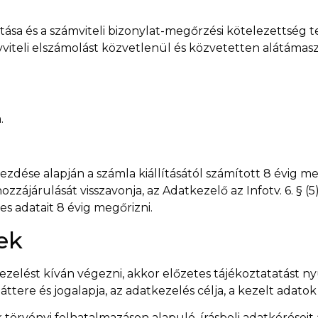
sa és a számviteli bizonylat-megőrzési kötelezettség telj
viteli elszámolást közvetlenül és közvetetten alátámasz
.
ekezdése alapján a számla kiállításától számított 8 évig me
zzájárulását visszavonja, az Adatkezelő az Infotv. 6. § (5
s adatait 8 évig megőrizni.
ek
elést kíván végezni, akkor előzetes tájékoztatatást ny
ttere és jogalapja, az adatkezelés célja, a kezelt adatok
törvényi felhatalmazáson alapuló, írásbeli adatkéréseit 