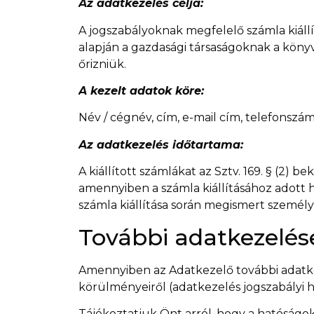
Az adatkezelés célja:
A jogszabályoknak megfelelő számla kiállítá
alapján a gazdasági társaságoknak a könyv
őrizniük.
A kezelt adatok köre:
Név / cégnév, cím, e-mail cím, telefonszám
Az adatkezelés időtartama:
A kiállított számlákat az Sztv. 169. § (2) b
amennyiben a számla kiállításához adott ho
számla kiállítása során megismert személye
További adatkezelés
Amennyiben az Adatkezelő további adatkez
körülményeiről (adatkezelés jogszabályi há
Tájékoztatjuk Önt arról, hogy a hatóságok 