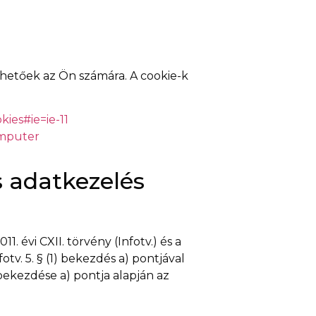
hetőek az Ön számára. A cookie-k
ies#ie=ie-11
omputer
s adatkezelés
. évi CXII. törvény (Infotv.) és a
otv. 5. § (1) bekezdés a) pontjával
 bekezdése a) pontja alapján az