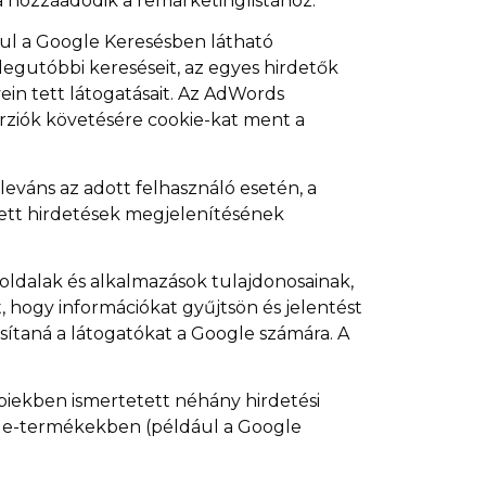
a hozzáadódik a remarketinglistához.
ául a Google Keresésben látható
legutóbbi kereséseit, az egyes hirdetők
ein tett látogatásait. Az AdWords
erziók követésére cookie-kat ment a
leváns az adott felhasználó esetén, a
tett hirdetések megjelenítésének
oldalak és alkalmazások tulajdonosainak,
 hogy információkat gyűjtsön és jelentést
sítaná a látogatókat a Google számára. A
bbiekben ismertetett néhány hirdetési
ogle-termékekben (például a Google