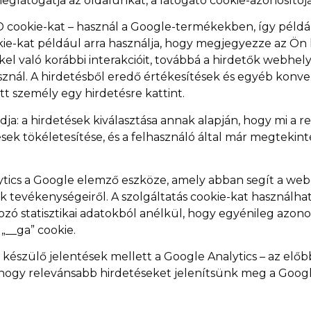
eglátogatja az oldalunkat, a látogató cookie-azonosítój
ID cookie-kat – használ a Google-termékekben, így péld
kie-kat például arra használja, hogy megjegyezze az Ön 
el való korábbi interakcióit, továbbá a hirdetők webhely
sznál. A hirdetésből eredő értékesítések és egyéb konv
t személy egy hirdetésre kattint.
a: a hirdetések kiválasztása annak alapján, hogy mi a re
sek tökéletesítése, és a felhasználó által már megtekin
tics a Google elemző eszköze, amely abban segít a web
tevékenységeiről. A szolgáltatás cookie-kat használhat,
zó statisztikai adatokból anélkül, hogy egyénileg azono
 „__ga” cookie.
l készülő jelentések mellett a Google Analytics – az elő
is, hogy relevánsabb hirdetéseket jelenítsünk meg a Go