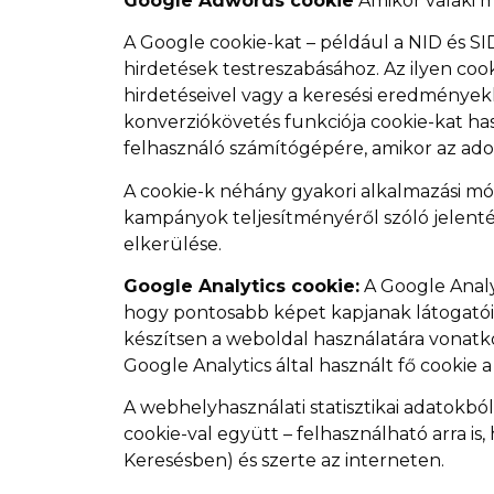
Google Adwords cookie
Amikor valaki m
A Google cookie-kat – például a NID és S
hirdetések testreszabásához. Az ilyen coo
hirdetéseivel vagy a keresési eredményekk
konverziókövetés funkciója cookie-kat ha
felhasználó számítógépére, amikor az adot
A cookie-k néhány gyakori alkalmazási módj
kampányok teljesítményéről szóló jelenté
elkerülése.
Google Analytics cookie:
A Google Analy
hogy pontosabb képet kapjanak látogatóik 
készítsen a weboldal használatára vonatko
Google Analytics által használt fő cookie a
A webhelyhasználati statisztikai adatokbó
cookie-val együtt – felhasználható arra 
Keresésben) és szerte az interneten.