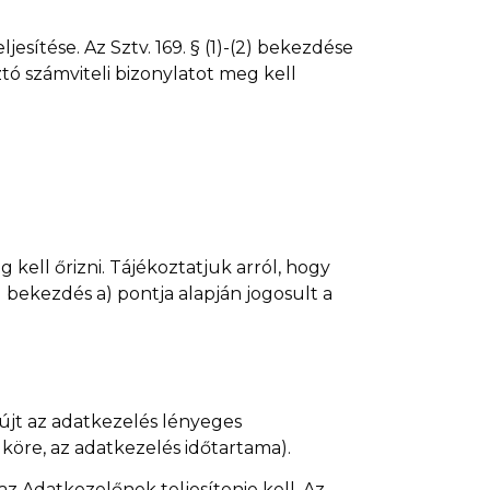
esítése. Az Sztv. 169. § (1)-(2) bekezdése
tó számviteli bizonylatot meg kell
g kell őrizni. Tájékoztatjuk arról, hogy
) bekezdés a) pontja alapján jogosult a
újt az adatkezelés lényeges
 köre, az adatkezelés időtartama).
az Adatkezelőnek teljesítenie kell. Az