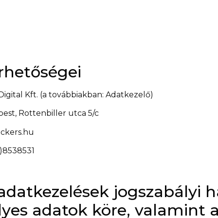
rhetőségei
gital Kft. (a továbbiakban: Adatkezelő)
est, Rottenbiller utca 5/c
ickers.hu
)8538531
datkezelések jogszabályi há
élyes adatok köre, valamint 