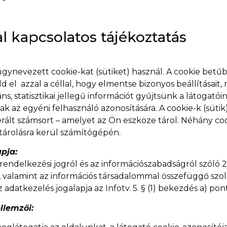
l kapcsolatos tájékoztatás
gynevezett cookie-kat (sütiket) használ. A cookie betű
el azzal a céllal, hogy elmentse bizonyos beállításait
 statisztikai jellegű információt gyűjtsünk a látogatóin
k az egyéni felhasználó azonosítására. A cookie-k (süti
erált számsort – amelyet az Ön eszköze tárol. Néhány coo
tárolásra kerül számítógépén.
apja:
ndelkezési jogról és az információszabadságról szóló 2011
 valamint az információs társadalommal összefüggő szolg
Az adatkezelés jogalapja az Infotv. 5. § (1) bekezdés a) p
llemzői: