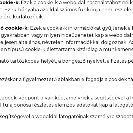
okie-k:
Ezek a cookie-k a weboldal használatához nélk
t. Ezek hiányába az oldal számos funkciója nem lesz elé
jére korlátozódik.
ló cookie-k:
Ezek a cookie-k információkat gyűjtenek a 
eggyakrabban, vagy milyen hibaüzenetet kap a weboldalr
 teljesen általános, névtelen információkkal dolgoznak. 
Ezen típusú cookie-k élettartama kizárólag a munkamenet
ogató tartózkodási helyét, a böngésző nyelvét, a fizetés 
ezéskor a figyelmeztető ablakban elfogadja a cookiek tár
cebook-képpont olyan kód, amelynek a segítségével a ho
al tulajdonosa részletes elemzési adatokat kap a látogat
egítségével a weboldal látogatóinak személyre szabott 