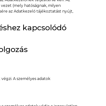
t vezet (mely hatóságnak, milyen
ére az Adatkezelő tájékoztatást nyújt,
léshez kapcsolódó
dolgozás
t végzi. A személyes adatok